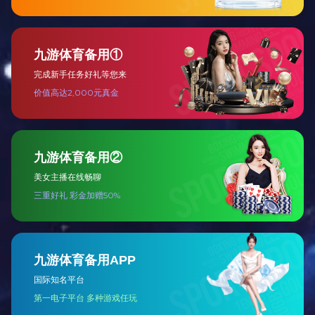

政策法规
国家法规
省内法规
部门规章
兄弟省市
政策法规
联系我们


新闻中心