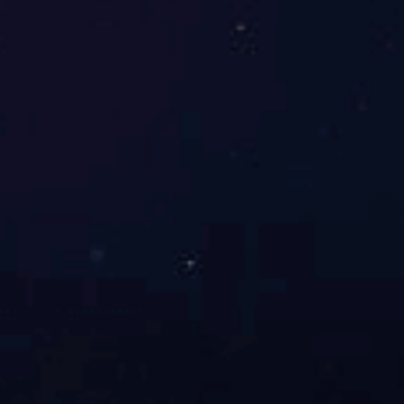
历史沿革以及近年来在业务拓展、技术创新、市场布局等方面
取得的成绩和经验，重点阐述了在数字化转型等方面的创新举
措和未来规划。金华总经理对开云网页版·官方版在线登入_开
云(中国)的发展成果给予高度评价，并介绍了省建科院在建筑
科学研究、工程检测、技术咨询等方面的核心优势和特色业
务。
双方人员围绕建筑行业前沿技术、市场拓展策略、科研成果
转化、人才队伍建设等议题展开深入交流。在市场拓展方面，
就如何整合资源、拓展区域市场、提升市场竞争力进行深入探
讨。与会人员一致表示，面对建筑行业的新机遇和新挑战，期
待双方在未来开展更多形式的合作与交流，共同探索创新发展
之路，在新辽咨集团高质量发展的征程中作出更大贡献。
兄弟单位来访交流座谈 共商发
展大计
【概要描述】
——辽宁省建设科学研究院有限责任开云网页版
·官方版在线登入_开云(中国)来访交流