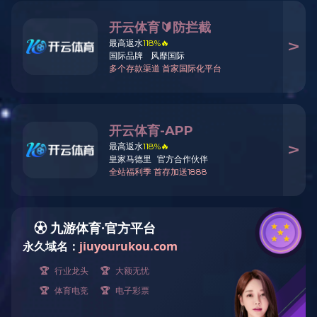
企业文化
社会责任
校企合作
开云网页版·官方版在线登入_开云(中国)业
绩
行业领军
开云网页版·官方版在线登入_开云(中国)
新闻中心


新闻中心
开云网页版·官方版在线登入_开云(中国)要