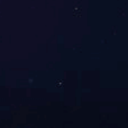
作”“节俭朴素，力戒奢靡，是我们党的传家宝”……进入新时
代，习近平总书记多次作出重要指示批示，强调厉行勤俭节
约，反对铺张浪费。以俭素为美，以浪费为耻，不仅是精神文
明层面的价值追求，也是经济社会实现高质量发展的价值支
撑。
牢固树立反对浪费的思想观念，进一步弘扬艰苦奋斗、勤
俭节约的优良作风。厉行勤俭节约，反对铺张浪费，重在知行
合一，前提是认识到位。虽然我国的自然资源总量大，种类
多，比较齐全，但是，我国人均资源占有量低于世界平均水
平，有些资源的人均值不及世界人均值的一半。14亿多人要过
上更加美好的生活，不能靠生产消费盲目扩张，而要走资源节
约、能源低耗这条科学之路。积沙成塔，集腋成裘。对中国这
样一个人口大国来说，每个人的小节约叠加起来成效巨大，每
个人的小浪费会导致总体上的损耗惊人。现在，我们生活条件
好了，但艰苦奋斗的精神一点都不能少，必须坚持以俭修身、
以俭兴业，坚持厉行节约、勤俭办一切事业。要大力弘扬中华
民族勤俭节约的优良传统，大力宣传节约光荣、浪费可耻的观
念，使之更加深入人心，成为社会共识。
做节约资源、反对浪费的践行者、倡导者。节约就是增