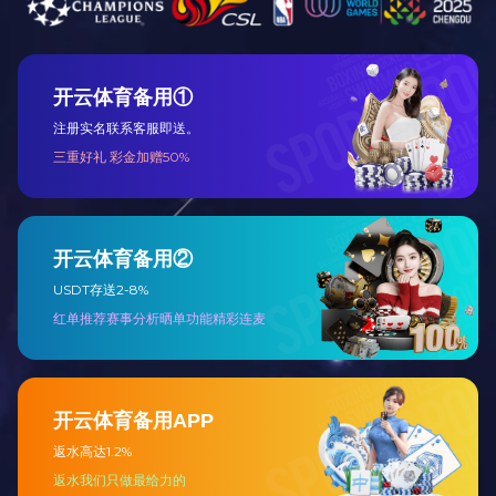
中央八项规定精神
党群建设
招标信息


招标信息
辽宁省招标投标监管网
辽宁政府采购网
辽宁工程招投标信息网
招标信息
政策法规
