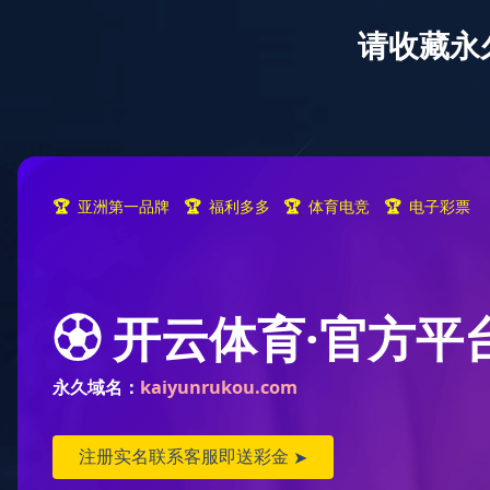

首页
开云网页版·官方版在线登入_开云(中国)


开云网页版·官方版在线登入_开云(中国)
集团简介
企业简介
开云网页版·官方版在线登入_开云(中国)展
资信荣誉