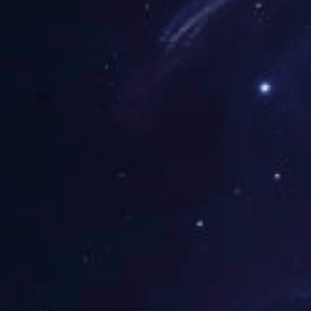
省内法规
部门规章
兄弟省市
政策法规
联系我们


新闻中心
资讯分类

