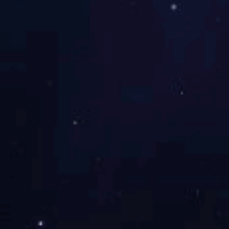
如果是设计施工总承包项目（即EPC）就不会存在上述问题
计的基础上，自行设计施工详图。所以不存在投标优势，不会造
准施工招标文件》有关这方面的规定也是符合实际的。
源自：《招标采购管理》
扫二维码用手机看
上一个
:
建设工程招标代理费用在收取时执行的是哪个文件
下一个
:
关于材料价格上涨的问题
上一个
:
建设工程招标代理费用在收取时执行的是哪个文件
下一个
:
关于材料价格上涨的问题
首页
开云网页版·官方版在线登入_开云(中国)

集团简介
企业简介