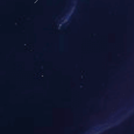
党群建设
招标信息


招标信息
辽宁省招标投标监管网
辽宁政府采购网
辽宁工程招投标信息网
招标信息
政策法规


政策法规
国家法规