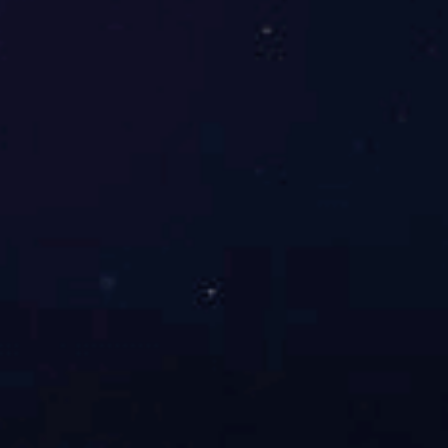
，因为招标人向所有总承包项目的投标人，都提供相同的初步
成不平等条件。也因此才允许做前期设计的单位参加设计施工总承