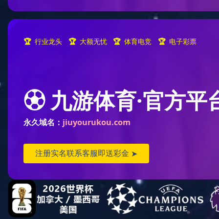
企业文化
社会责任
校企合作
开云网页版·官方版在线登入_开云(中国)业
行业领军
开云网页版·官方版在线登入_开云(中国)
新闻中心


新闻中心
开云网页版·官方版在线登入_开云(中国)要
党群动态