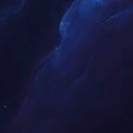
加施工投标吗
方案和设计报价，再确定一家具备设计资质要求的设计单位进
咨询的单位不能参加施工投标”，但是八部委又推行设计施工总
设计单位参加施工投标是
加施工投标吗