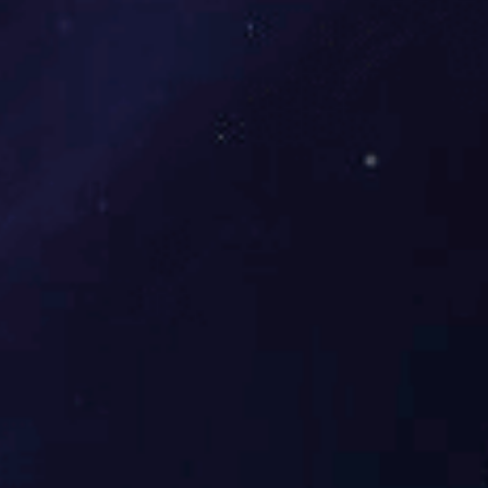
方案和设计报价，再确定一家具备设计资质要求的设计单位进
咨询的单位不能参加施工投标”，但是八部委又推行设计施工总
设计单位参加施工投标是
再确定一家具备设计资质要求的设计单位进行施工图设计。某设
加施工投标”，但是八部委又推行设计施工总承包模式，请问：
投标是对其进行排斥投标，该理由成立吗?
条规定：为招标项目的前期准备或监理工作提供设计、咨询服
目而言。因为参加招标项目的初步设计单位（或方案设计）对施工
未参加前期工作的投标人来说是不公平的。正如理解的上述规定